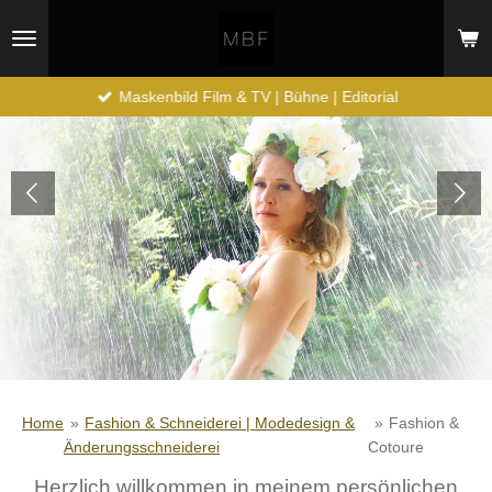
Zum
Hauptinhalt
springen
Maskenbild Film & TV | Bühne | Editorial
Home
»
Fashion & Schneiderei | Modedesign &
»
Fashion &
Änderungsschneiderei
Cotoure
Herzlich willkommen in meinem persönlichen