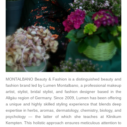
MONTALBANO Beauty & Fashion is a distinguished beauty and
fashion brand led by Lumen Montalbano, a professional makeup
artist, stylist, bridal stylist, and fashion designer based in the
Allgäu region of Germany. Since 2009, Lumen has been offering
a unique and highly skilled styling experience that blends deep
expertise in herbs, aromas, dermatology, chemistry, biology, and
psychology — the latter of which she teaches at Klinikum
Kempten. This holistic approach ensures meticulous attention to